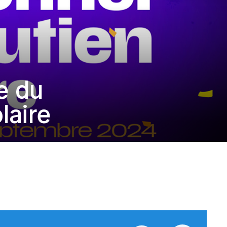
e du
laire